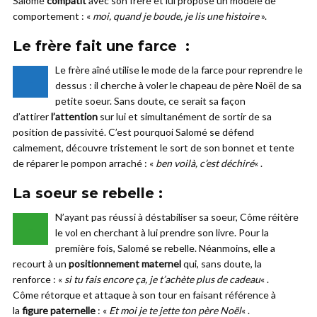
Salomé
compatit
avec son frère et lui propose un modèle de
comportement : «
moi, quand je boude, je lis une histoire
».
Le frère fait une farce :
Le frère aîné utilise le mode de la farce pour reprendre le
–
dessus : il cherche à voler le chapeau de père Noël de sa
petite soeur. Sans doute, ce serait sa façon
d’attirer
l’attention
sur lui et simultanément de sortir de sa
position de passivité. C’est pourquoi Salomé se défend
calmement, découvre tristement le sort de son bonnet et tente
de réparer le pompon arraché : «
ben voilà, c’est déchiré
« .
La soeur se rebelle :
N’ayant pas réussi à déstabiliser sa soeur, Côme réitère
–
le vol en cherchant à lui prendre son livre. Pour la
première fois, Salomé se rebelle. Néanmoins, elle a
recourt à un
positionnement maternel
qui, sans doute, la
renforce : «
si tu fais encore ça, je t’achète plus de cadeau
« .
Côme rétorque et attaque à son tour en faisant référence à
la
figure paternelle
: «
Et moi je te jette ton père Noël
« .