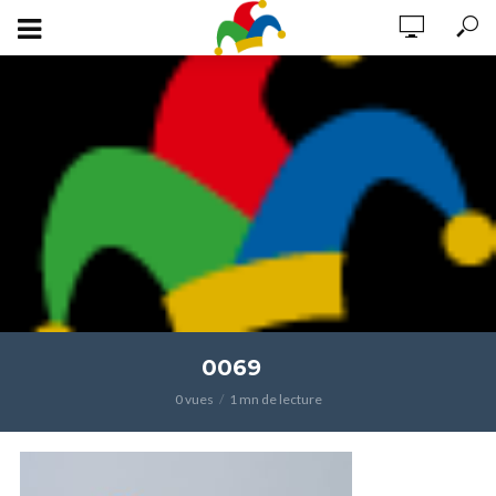
0069
0 vues
1 mn de lecture