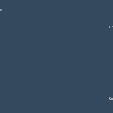
ie
Co
So