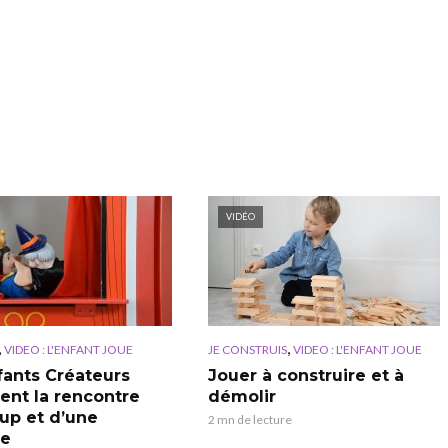
VIDÉO
,
,
VIDEO : L'ENFANT JOUE
JE CONSTRUIS
VIDEO : L'ENFANT JOUE
fants Créateurs
Jouer à construire et à
ent la rencontre
démolir
oup et d’une
2 mn de lecture
re