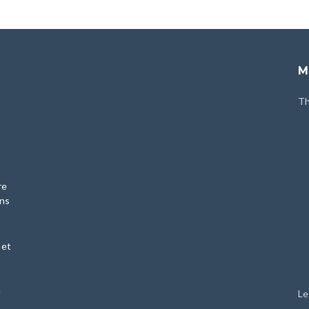
M
Th
re
ans
 et
n
Le