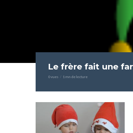
Le frère fait une fa
0 vues
1 mn de lecture