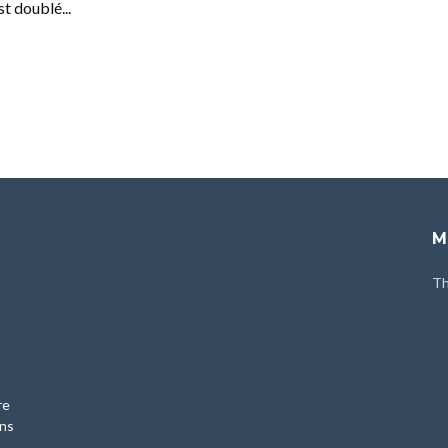
st doublé...
M
Th
re
ans