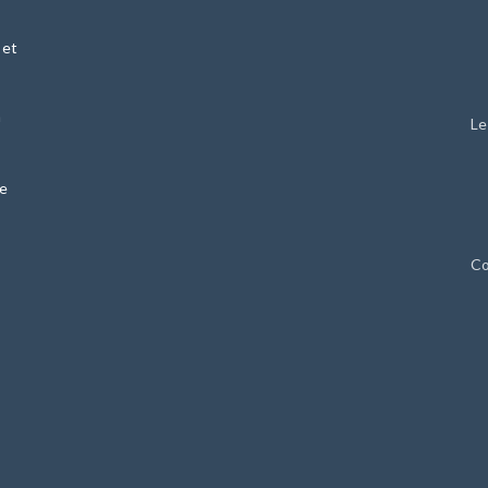
 et
n
Le
ie
Co