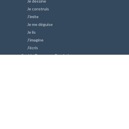
Je dessine
Je construis
J’imite
Je me déguise
Je lis
J’imagine
J’écris
Sophie Tournesac Psychologue
Sophie Tournesac, Psychologue à Paris,
Sophie Tournesac, de la photographie à la
psychologie
Sophie Tournesac soutient le Mécénat
Chirurgie Cardiaque
COPYRIGHT © 2017.
LES ENFANTS, CRÉATEURS DE LEUR HISTOIRE,
PAR SOPHIE TOURNESAC, PSYCHOLOGUE, 125, RUE MICHEL ANGE,
75016 PARIS. 06 07 08 59 77
.