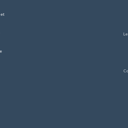
 et
n
Le
ie
Co